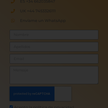
ES +34 662035847
UK +44 7453326111
Envíame un WhatsApp
Acepto la política de privacidad.